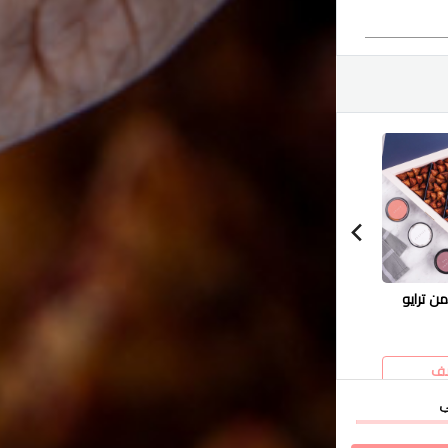
من ترايو
ورق عنب ترايو الشخصي
نصف مسخن، نصف ورق
ورق عن
عنب
5.950 دك
14.500 دك
12.950 د
ف
أضف
أضف
ي