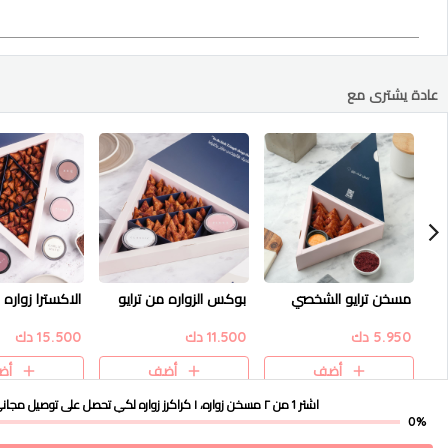
عادة يشترى مع
مسخن ترايو الشخصي
بوكس الزواره من ترايو
الاكسترا زواره 
5.950 دك
11.500 دك
15.500 دك
أضف
أضف
أض
اشتر 1 من ٢ مسخن زواره، ١ كراكرز زواره
لكي تحصل على
توصيل مجان
0%