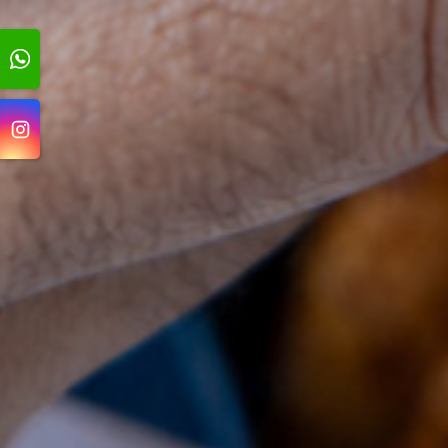
ب بثلاث نكهات
بوكس ملفيه شخصي
بوكس ملفيه زواره
ك
4.950 دك
9.950 دك
أضف
أضف
أضف