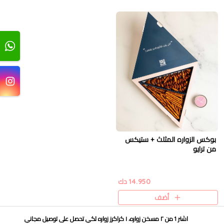
بوكس الزواره المثلث + ستيكس
من ترايو
14.950 دك
أضف
اشتر 1 من ٢ مسخن زواره، ١ كراكرز زواره
لكي تحصل على
توصيل مجاني